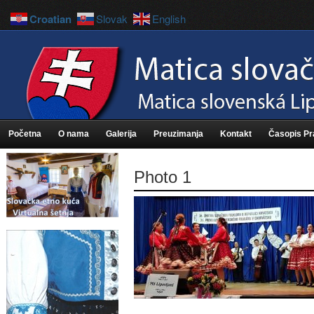
Croatian
Slovak
English
Početna
O nama
Galerija
Preuzimanja
Kontakt
Časopis P
Photo 1