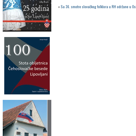
«
Sa 36. smotre slovačkog folklora u RH održane u O