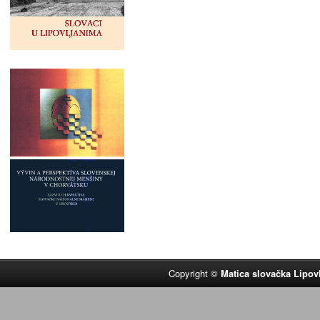
Copyright ©
Matica slovačka Lipov