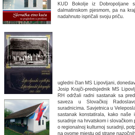
KUD Bokolje iz Dobropoljane 
dalmatinskom pjesmom, pa na kraju
nadahnuto ispričali svoju priču.
ugledni član MS Lipovljani, donedavn
Josip Krajči-predsjednik MS Lipovl
RH održali radni sastanak sa pred
saveza u Slovačkoj Radoslav
suradnicima. Savjetnica u Veleposla
sastanak konstatirala, kako naše in
suradnje na hrvatskom i slovačkom po
o regionalnoj kulturnoj suradnji, pot
na ovome mjestu od strane nazočnih