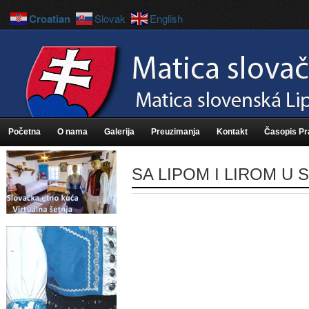
Croatian
Slovak
English
Početna
O nama
Galerija
Preuzimanja
Kontakt
Časopis P
SA LIPOM I LIROM U S