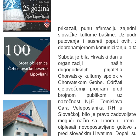
prikazali, punu afirmaciju zajedn
slovačke kulturne baštine. Uz podr
putovanja i susreti poput ovih
dobronamjernom komuniciranju, a tako
Subota je bila Hrvatski dan u
organizaciji naših
dugogodišnjih prijatelja
Chorvatsky kulturny spolok v
Chorvatskom Grobe. Održati
cjelovečernji program pred
brojnom publikom uz
nazočnost Nj.E. Tomislava
Cara Veleposlanika RH u
Slovačkoj, bilo je pravo zadovoljstv
mogući način sa Lipom i Lirom d
otplesali novopostavljeno gotovo 
pred slovačkim Hrvatima. Dopali su 