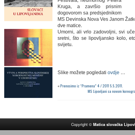
Festivala, neumornog Petera
Kruga, a završio prisnim
dogovorom sa predsjednikom
MS Devinska Nova Ves Janom Žatkom
dve matice.
Umorni, ali vrlo zadovoljni, svi u
sretni, što se lipovljansko kolo, et
svijetu.
Slike možete pogledati
ovdje
…
«
Prenosimo iz “Pramena” 4 / 2011 5.5.2011.
MS Lipovljani sa novom koreogra
Copyright ©
Matica slovačka Lipov