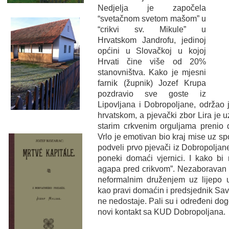
Nedjelja je započela
“svetačnom svetom mašom” u
“crikvi sv. Mikule” u
Hrvatskom Jandrofu, jedinoj
općini u Slovačkoj u kojoj
Hrvati čine više od 20%
stanovništva. Kako je mjesni
farnik (župnik) Jozef Krupa
pozdravio sve goste iz
Lipovljana i Dobropoljane, održao
hrvatskom, a pjevački zbor Lira je u
starim crkvenim orguljama prenio 
Vrlo je emotivan bio kraj mise uz s
podveli prvo pjevači iz Dobropoljan
poneki domaći vjernici. I kako bi 
agapa pred crikvom”. Nezaboravan i
neformalnim druženjem uz lijepo
kao pravi domaćin i predsjednik Sav
ne nedostaje. Pali su i određeni do
novi kontakt sa KUD Dobropoljana.