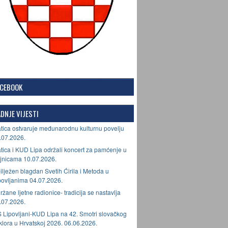
ACEBOOK
DNJE VIJESTI
tica ostvaruje međunarodnu kulturnu povelju
.07.2026.
tica i KUD Lipa održali koncert za pamćenje u
jnicama 10.07.2026.
ilježen blagdan Svetih Ćirila i Metoda u
povljanima 04.07.2026.
ržane ljetne radionice- tradicija se nastavlja
.07.2026.
 Lipovljani-KUD Lipa na 42. Smotri slovačkog
lklora u Hrvatskoj 2026. 06.06.2026.