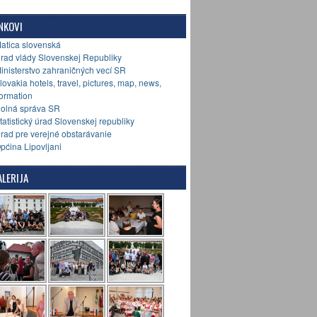
NKOVI
Matica slovenská
Úrad vlády Slovenskej Republiky
Ministerstvo zahraničných vecí SR
Slovakia hotels, travel, pictures, map, news,
formation
Colná správa SR
Štatistický úrad Slovenskej republiky
Úrad pre verejné obstarávanie
Općina Lipovljani
LERIJA