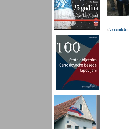
«
Sa najmlađima