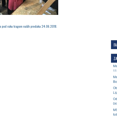
 pod ruku tragom naših predaka 24.06.2018.
F
ZA
Ma
11
Ma
Bo
Ob
Li
Od
04
MS
fo