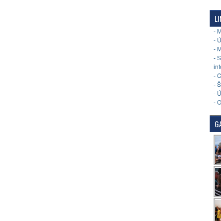
LI
- 
- 
- 
- 
in
- 
- 
- 
- 
GA