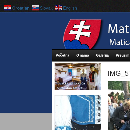
Croatian
Slovak
English
Početna
O nama
Galerija
Preuzim
IMG_5