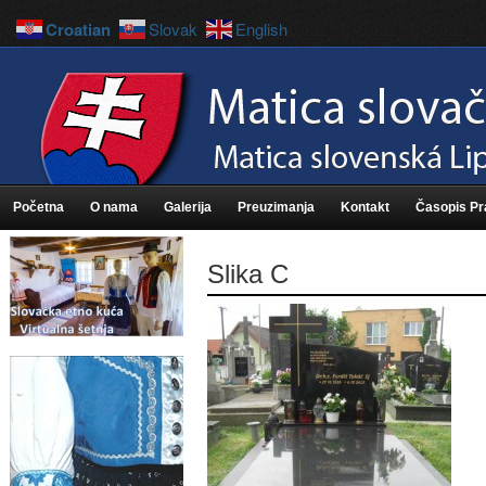
Croatian
Slovak
English
Početna
O nama
Galerija
Preuzimanja
Kontakt
Časopis P
Slika C