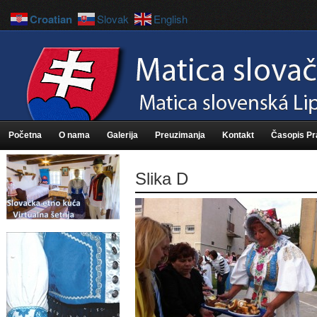
Croatian
Slovak
English
Početna
O nama
Galerija
Preuzimanja
Kontakt
Časopis P
Slika D