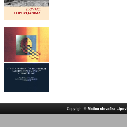
Copyright ©
Matica slovačka Lipov