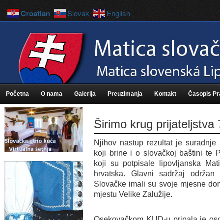
Croatian
Slovak
English
Početna
O nama
Galerija
Preuzimanja
Kontakt
Časopis P
Širimo krug prijateljstva
Njihov nastup rezultat je suradnje
koji brine i o slovačkoj baštini te 
koji su potpisale lipovljanska Mat
hrvatska. Glavni sadržaj održan 
Slovačke imali su svoje mjesne do
mjestu Velike Zalužije.
Osekovačkom KUD-u pripala je osobi