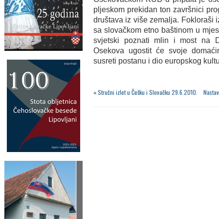
pljeskom prekidan ton završnici pr
društava iz više zemalja. Fokloraši 
sa slovačkom etno baštinom u mjest
svjetski poznati mlin i most na
Osekova ugostit će svoje domaćine
susreti postanu i dio europskog kult
«
Stručni izlet u Češku i Slovačku 29.6.2010.
Nastav