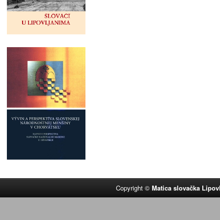
Copyright ©
Matica slovačka Lipov