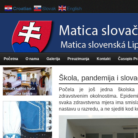
Croatian
Slovak
English
Početna
O nama
Galerija
Preuzimanja
Kontakt
Časopis P
Škola, pandemija i slova
Počela je još jedna školska 
zdravstvenim okolnostima. Epidemij
svaka zdravstvena mjera ima smisl
nastavu u razredu, a ne sjediti kod 