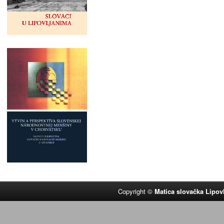
Copyright ©
Matica slovačka Lipov