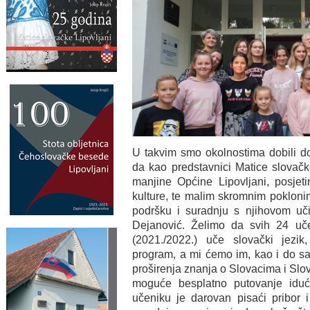
U takvim smo okolnostima dobili do
da kao predstavnici Matice slovačk
manjine Općine Lipovljani, posjet
kulture, te malim skromnim poklon
podršku i suradnju s njihovom uči
Dejanović. Želimo da svih 24 uč
(2021./2022.) uče slovački jezik
program, a mi ćemo im, kao i do sa
proširenja znanja o Slovacima i Slova
moguće besplatno putovanje idu
učeniku je darovan pisaći pribor 