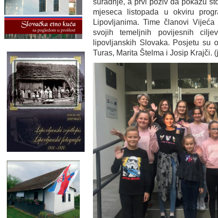
suradnje, a prvi poziv da pokažu š
mjeseca listopada u okviru prog
Lipovljanima. Time članovi Vijeća
svojih temeljnih povijesnih cilje
lipovljanskih Slovaka. Posjetu su o
Turas, Marita Štelma i Josip Krajči. (j