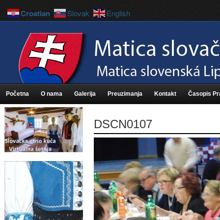
Croatian
Slovak
English
Početna
O nama
Galerija
Preuzimanja
Kontakt
Časopis P
DSCN0107