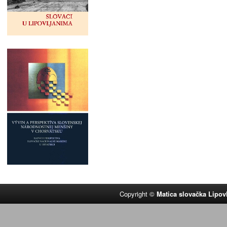
Copyright ©
Matica slovačka Lipov