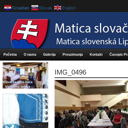
Croatian
Slovak
English
Početna
O nama
Galerija
Preuzimanja
Kontakt
Časopis P
IMG_0496