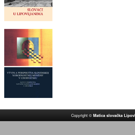
Copyright ©
Matica slovačka Lipov