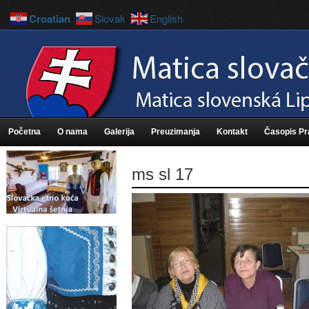
Croatian
Slovak
English
Početna
O nama
Galerija
Preuzimanja
Kontakt
Časopis P
ms sl 17