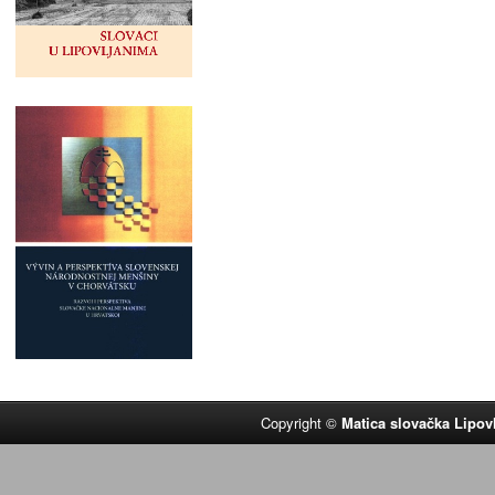
Copyright ©
Matica slovačka Lipov