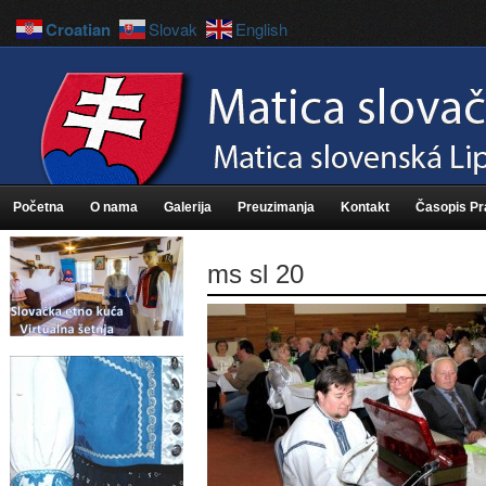
Croatian
Slovak
English
Početna
O nama
Galerija
Preuzimanja
Kontakt
Časopis P
ms sl 20