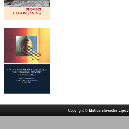
Copyright ©
Matica slovačka Lipov