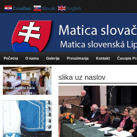
Croatian
Slovak
English
Početna
O nama
Galerija
Preuzimanja
Kontakt
Časopis P
slika uz naslov