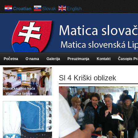
Croatian
Slovak
English
Početna
O nama
Galerija
Preuzimanja
Kontakt
Časopis P
Sl 4 Kriški oblizek