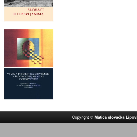
Copyright ©
Matica slovačka Lipov