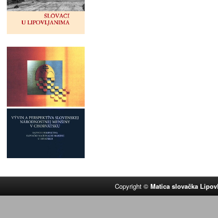
Copyright ©
Matica slovačka Lipov