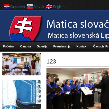
Croatian
Slovak
English
Početna
O nama
Galerija
Preuzimanja
Kontakt
Časopis P
123