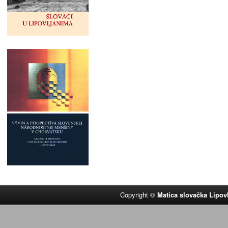
Copyright ©
Matica slovačka Lipov