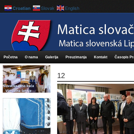
Croatian
Slovak
English
Početna
O nama
Galerija
Preuzimanja
Kontakt
Časopis P
12