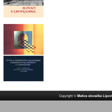
Copyright ©
Matica slovačka Lipov