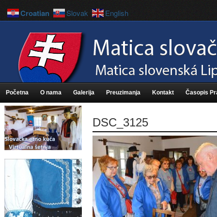
Croatian
Slovak
English
Početna
O nama
Galerija
Preuzimanja
Kontakt
Časopis P
DSC_3125