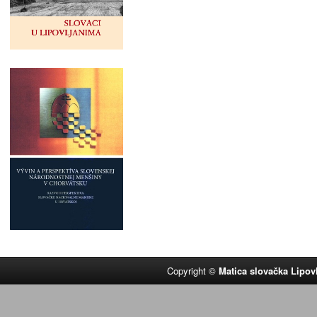
Copyright ©
Matica slovačka Lipov