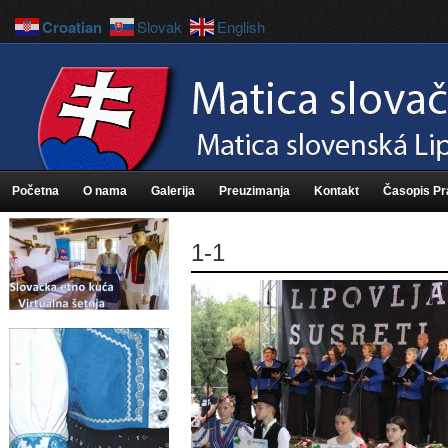
Croatian
Slovak
English
Početna
O nama
Galerija
Preuzimanja
Kontakt
Časopis P
1-1