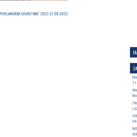
LIPOVLJANSKIM SUSRETIMA“ 2023 27.08.2023.
F
ZA
Ma
11
Ma
Bo
Ob
Li
Od
04
MS
fo