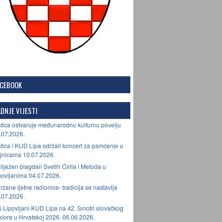
ACEBOOK
DNJE VIJESTI
tica ostvaruje međunarodnu kulturnu povelju
.07.2026.
tica i KUD Lipa održali koncert za pamćenje u
jnicama 10.07.2026.
ilježen blagdan Svetih Ćirila i Metoda u
povljanima 04.07.2026.
ržane ljetne radionice- tradicija se nastavlja
.07.2026.
 Lipovljani-KUD Lipa na 42. Smotri slovačkog
lklora u Hrvatskoj 2026. 06.06.2026.