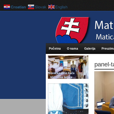
Croatian
Slovak
English
Početna
O nama
Galerija
Preuzim
panel-ta