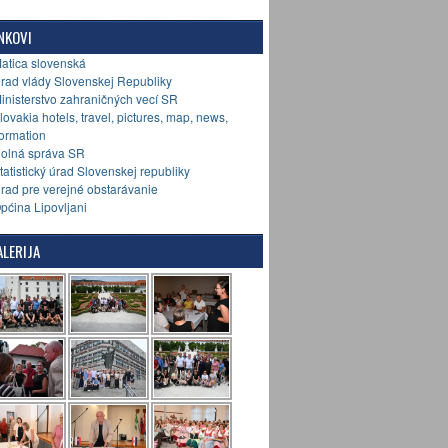
NKOVI
Matica slovenská
Úrad vlády Slovenskej Republiky
Ministerstvo zahraničných vecí SR
Slovakia hotels, travel, pictures, map, news,
formation
Colná správa SR
Štatistický úrad Slovenskej republiky
Úrad pre verejné obstarávanie
Općina Lipovljani
LERIJA