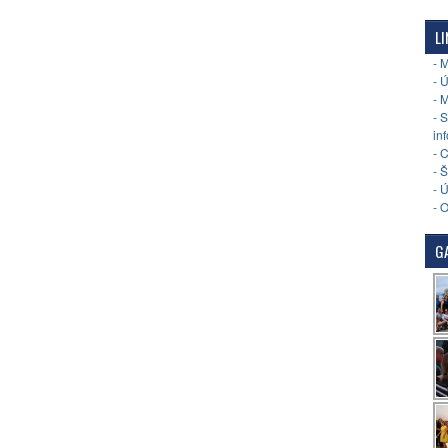
LI
- 
- 
- 
- 
in
- 
- 
- 
- 
GA