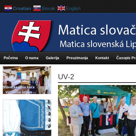
Croatian
Slovak
English
Početna
O nama
Galerija
Preuzimanja
Kontakt
Časopis P
UV-2