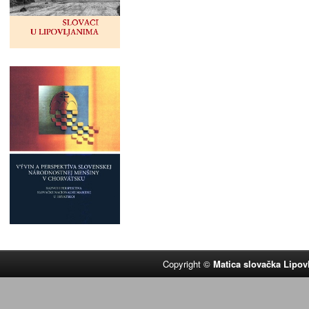
Copyright ©
Matica slovačka Lipov