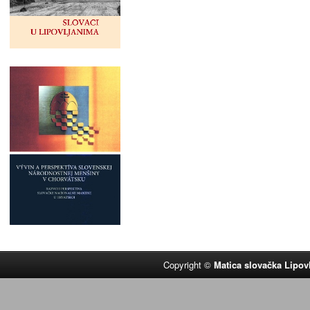
Copyright ©
Matica slovačka Lipov