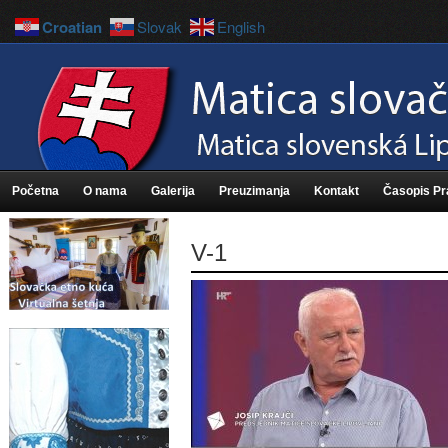
Croatian
Slovak
English
Početna
O nama
Galerija
Preuzimanja
Kontakt
Časopis P
V-1