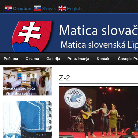
Croatian
Slovak
English
Početna
O nama
Galerija
Preuzimanja
Kontakt
Časopis P
Z-2