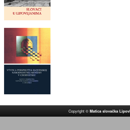
Copyright ©
Matica slovačka Lipov