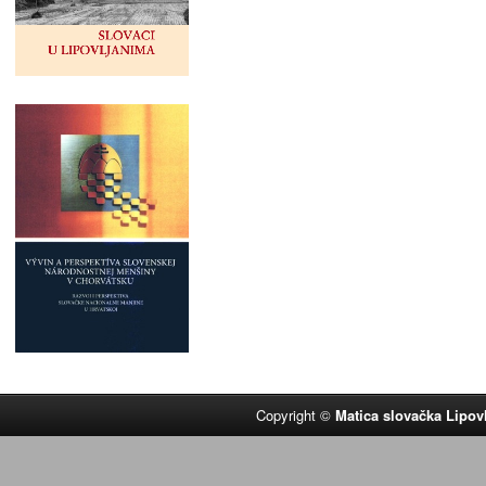
Copyright ©
Matica slovačka Lipov