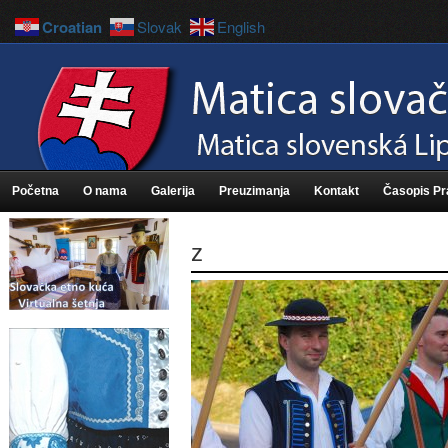
Croatian
Slovak
English
Početna
O nama
Galerija
Preuzimanja
Kontakt
Časopis P
z