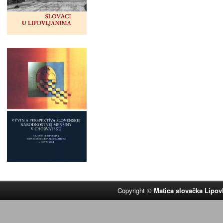
Copyright ©
Matica slovačka Lipov