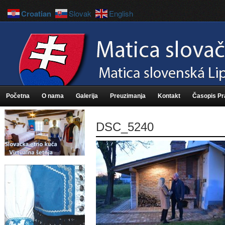
Croatian
Slovak
English
Početna
O nama
Galerija
Preuzimanja
Kontakt
Časopis P
DSC_5240