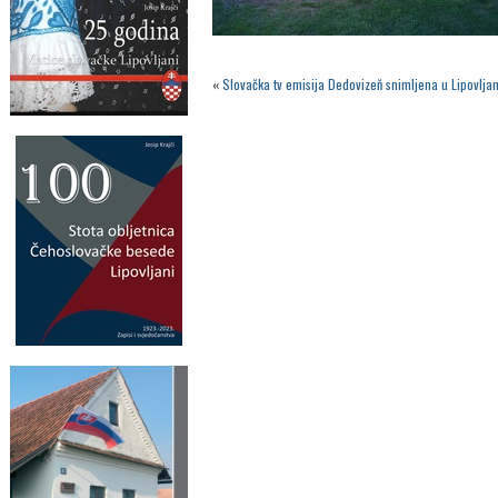
«
Slovačka tv emisija Dedovizeň snimljena u Lipovlj