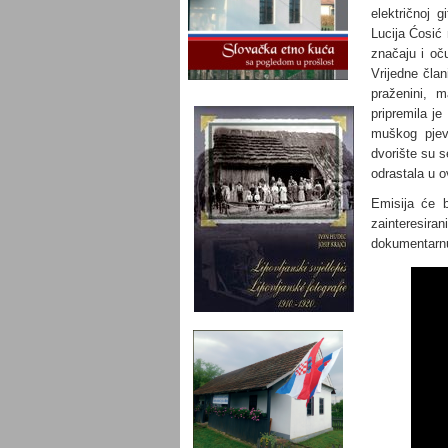
električnoj g
Lucija Ćosić
značaju i oču
Vrijedne čla
praženini, 
pripremila je
muškog pjev
dvorište su s
odrastala u o
Emisija će b
zainteresira
dokumentarnu