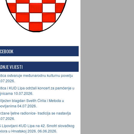
ACEBOOK
DNJE VIJESTI
tica ostvaruje međunarodnu kulturnu povelju
.07.2026.
tica i KUD Lipa održali koncert za pamćenje u
jnicama 10.07.2026.
ilježen blagdan Svetih Ćirila i Metoda u
povljanima 04.07.2026.
ržane ljetne radionice- tradicija se nastavlja
.07.2026.
 Lipovljani-KUD Lipa na 42. Smotri slovačkog
lklora u Hrvatskoj 2026. 06.06.2026.