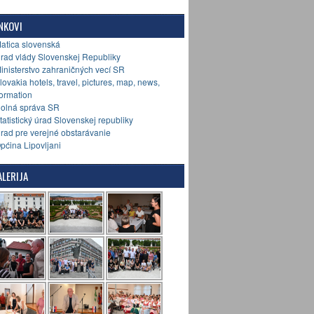
NKOVI
Matica slovenská
Úrad vlády Slovenskej Republiky
Ministerstvo zahraničných vecí SR
Slovakia hotels, travel, pictures, map, news,
formation
Colná správa SR
Štatistický úrad Slovenskej republiky
Úrad pre verejné obstarávanie
Općina Lipovljani
LERIJA