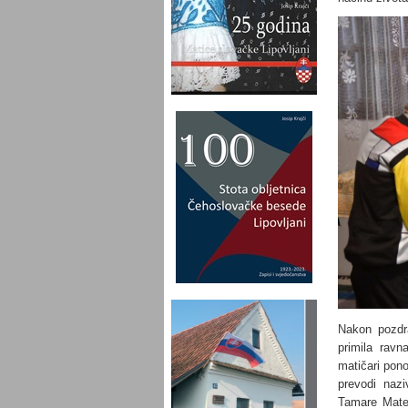
Nakon pozdra
primila ravn
matičari pono
prevodi nazi
Tamare Matej