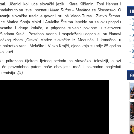
itari. Učenici koji uče slovački jezik Klara Klišanin, Toni Hepner i
LI
 nadahnuto su izveli poznatu
Milan Rúfus – Modlitba za Slovensko.
O
vanju slovačke tradicije govorili su još Vlado Turas i Zlatko Štrban.
- 
nice Matice Sonja Mokri i Anđelka Štelma ispekle su za ovu prigodu
- 
mazanke i druge kolače, a prigodne suvenir poklone u zlatovezu
- 
 Slađana Krajči. Posebnoj vedrini i raspoloženju doprinijeli su članovi
- 
in
ačkog zbora „Orava“ Matice slovačke iz Međurića. I konačno, u
- 
e nakratko vratili Meluška i Vinko Krajči, djeca koja su prije 85 godina
- 
voj kući.
- 
iti prikazana tijekom ljetnog perioda na slovačkoj televiziji, a svi
- 
ni će pravodobno putem naše obavijesti moći i naknadno pogledati
 emisiju.
(jk)
GA