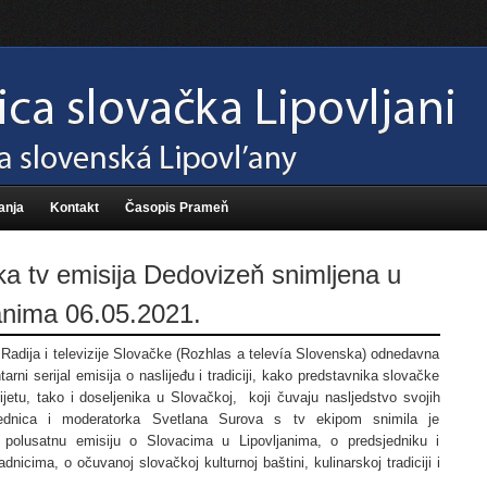
anja
Kontakt
Časopis Prameň
a tv emisija Dedovizeň snimljena u
anima 06.05.2021.
Radija i televizije Slovačke (Rozhlas a televía Slovenska) odnedavna
rni serijal emisija o naslijeđu i tradiciji, kako predstavnika slovačke
jetu, tako i doseljenika u Slovačkoj, koji čuvaju nasljedstvo svojih
ednica i moderatorka Svetlana Surova s tv ekipom snimila je
 polusatnu emisiju o Slovacima u Lipovljanima, o predsjedniku i
dnicima, o očuvanoj slovačkoj kulturnoj baštini, kulinarskoj tradiciji i
.