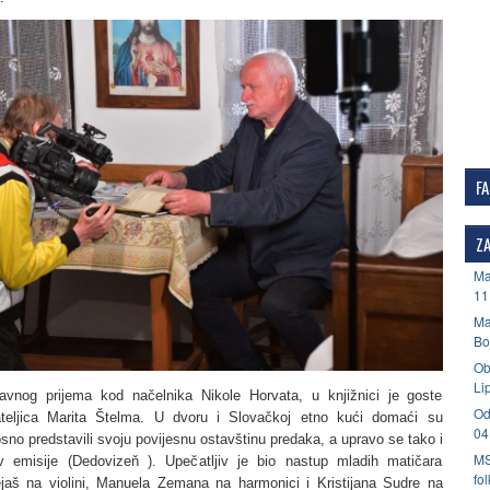
F
ZA
Ma
11
Ma
Bo
Ob
Li
vnog prijema kod načelnika Nikole Horvata, u knjižnici je goste
Od
ateljica Marita Štelma. U dvoru i Slovačkoj etno kući domaći su
04
sno predstavili svoju povijesnu ostavštinu predaka, a upravo se tako i
MS
v emisije (Dedovizeň ). Upečatljiv je bio nastup mladih matičara
fo
aš na violini, Manuela Zemana na harmonici i Kristijana Sudre na