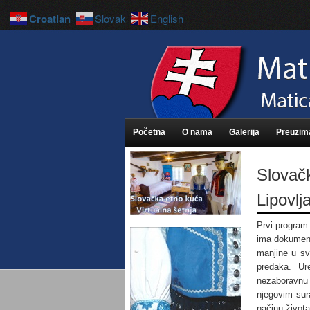
Croatian
Slovak
English
Početna
O nama
Galerija
Preuzim
Slovačk
Lipovlj
Prvi program 
ima dokumenta
manjine u svi
predaka. Ur
nezaboravnu
njegovim sura
načinu života