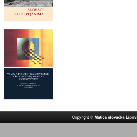
Copyright ©
Matica slovačka Lipov