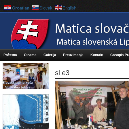
Croatian
Slovak
English
Početna
O nama
Galerija
Preuzimanja
Kontakt
Časopis P
sl e3