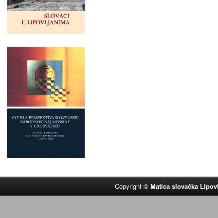
Copyright ©
Matica slovačka Lipov