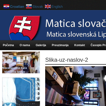
Croatian
Slovak
English
Početna
O nama
Galerija
Preuzimanja
Kontakt
Časopis P
Slika-uz-naslov-2