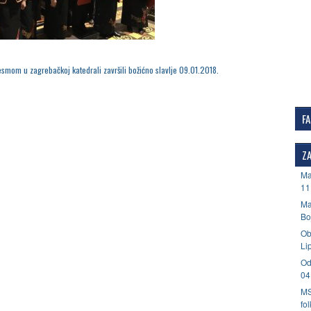
smom u zagrebačkoj katedrali završili božićno slavlje 09.01.2018.
F
ZA
Ma
11
Ma
Bo
Ob
Li
Od
04
MS
fo