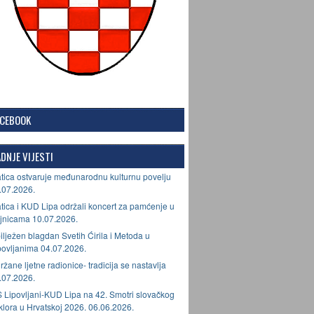
ACEBOOK
DNJE VIJESTI
tica ostvaruje međunarodnu kulturnu povelju
.07.2026.
tica i KUD Lipa održali koncert za pamćenje u
jnicama 10.07.2026.
ilježen blagdan Svetih Ćirila i Metoda u
povljanima 04.07.2026.
ržane ljetne radionice- tradicija se nastavlja
.07.2026.
 Lipovljani-KUD Lipa na 42. Smotri slovačkog
lklora u Hrvatskoj 2026. 06.06.2026.