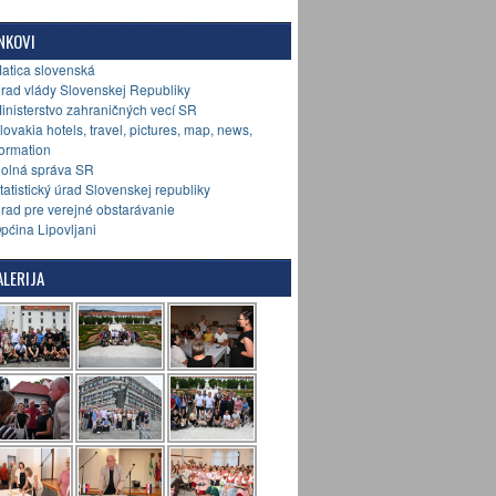
NKOVI
Matica slovenská
Úrad vlády Slovenskej Republiky
Ministerstvo zahraničných vecí SR
Slovakia hotels, travel, pictures, map, news,
formation
Colná správa SR
Štatistický úrad Slovenskej republiky
Úrad pre verejné obstarávanie
Općina Lipovljani
LERIJA