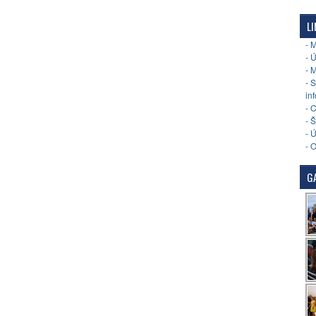
LI
- 
- 
- 
- 
in
- 
- 
- 
- 
GA