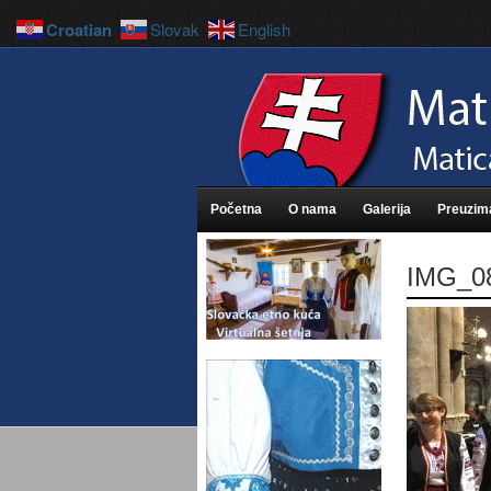
Croatian
Slovak
English
Početna
O nama
Galerija
Preuzim
IMG_0