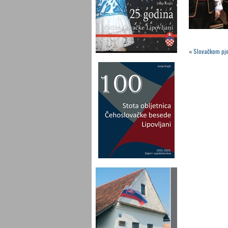
«
Slovačkom pje