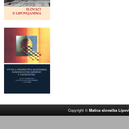
Copyright ©
Matica slovačka Lipov