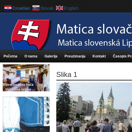
Croatian
Slovak
English
Početna
O nama
Galerija
Preuzimanja
Kontakt
Časopis P
Slika 1