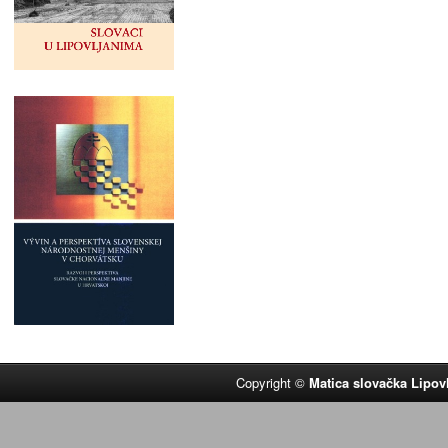
Copyright ©
Matica slovačka Lipov