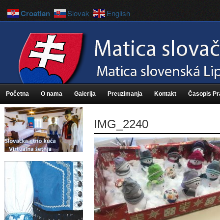
Croatian
Slovak
English
Početna
O nama
Galerija
Preuzimanja
Kontakt
Časopis P
IMG_2240