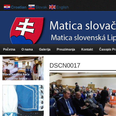
Croatian
Slovak
English
Početna
O nama
Galerija
Preuzimanja
Kontakt
Časopis P
DSCN0017