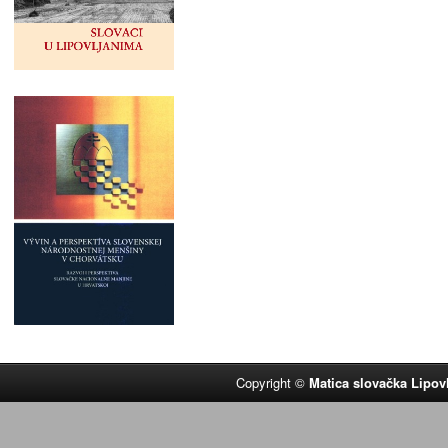
Copyright ©
Matica slovačka Lipov