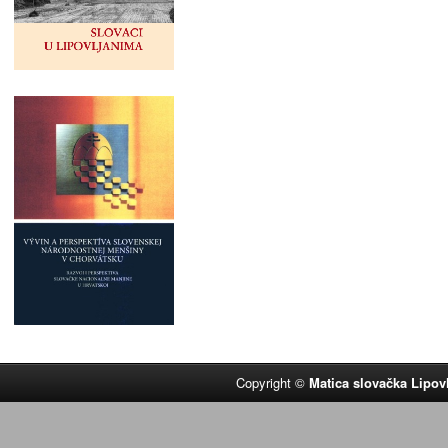
Copyright ©
Matica slovačka Lipov