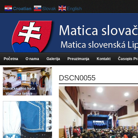
Croatian
Slovak
English
Početna
O nama
Galerija
Preuzimanja
Kontakt
Časopis P
DSCN0055