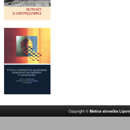
Copyright ©
Matica slovačka Lipov