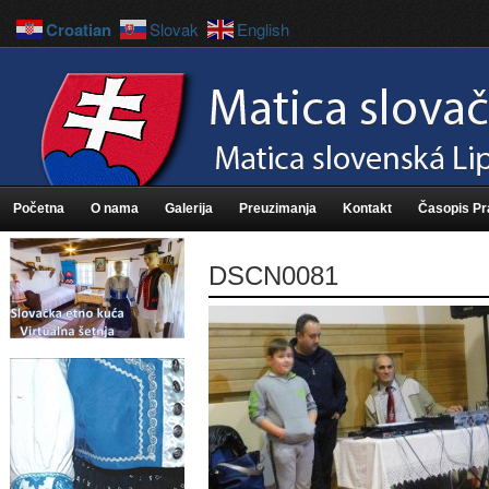
Croatian
Slovak
English
Početna
O nama
Galerija
Preuzimanja
Kontakt
Časopis P
DSCN0081