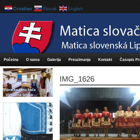
Croatian
Slovak
English
Početna
O nama
Galerija
Preuzimanja
Kontakt
Časopis P
IMG_1626