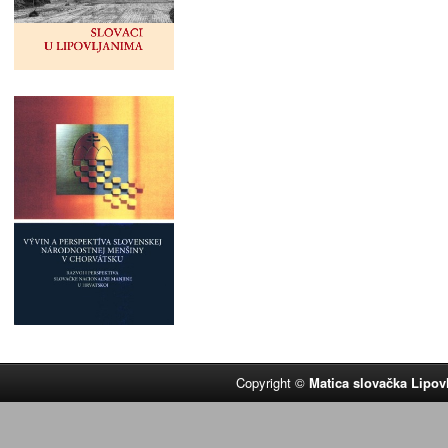
Copyright ©
Matica slovačka Lipov