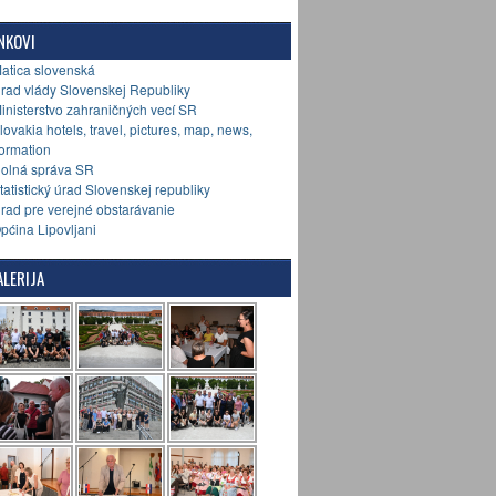
NKOVI
Matica slovenská
Úrad vlády Slovenskej Republiky
Ministerstvo zahraničných vecí SR
Slovakia hotels, travel, pictures, map, news,
formation
Colná správa SR
Štatistický úrad Slovenskej republiky
Úrad pre verejné obstarávanie
Općina Lipovljani
LERIJA