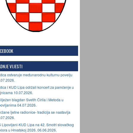
ACEBOOK
DNJE VIJESTI
tica ostvaruje međunarodnu kulturnu povelju
.07.2026.
tica i KUD Lipa održali koncert za pamćenje u
jnicama 10.07.2026.
ilježen blagdan Svetih Ćirila i Metoda u
povljanima 04.07.2026.
ržane ljetne radionice- tradicija se nastavlja
.07.2026.
 Lipovljani-KUD Lipa na 42. Smotri slovačkog
lklora u Hrvatskoj 2026. 06.06.2026.