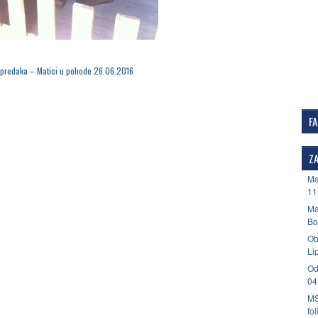
predaka – Matici u pohode 26.06.2016
F
ZA
Ma
11
Ma
Bo
Ob
Li
Od
04
MS
fo