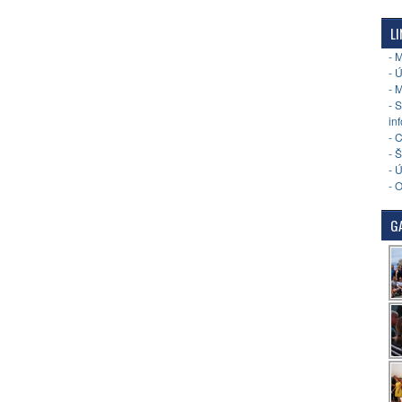
LI
- 
- 
- 
- 
in
- 
- 
- 
- 
GA