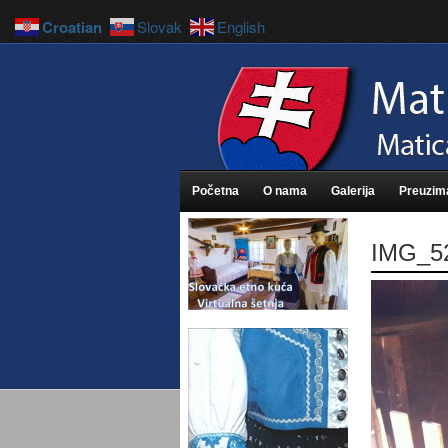
Croatian
Slovak
English
Početna
O nama
Galerija
Preuzim
IMG_5