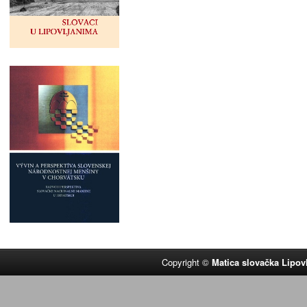
Copyright ©
Matica slovačka Lipov