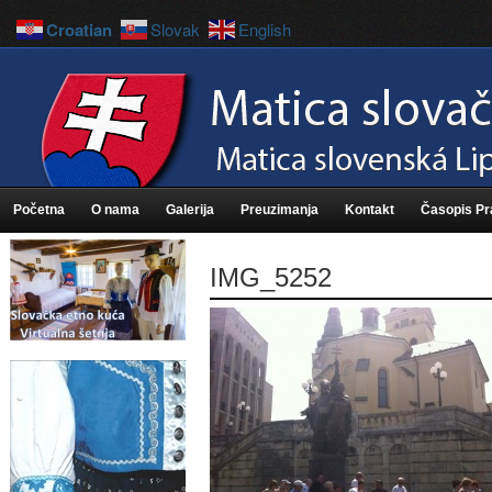
Croatian
Slovak
English
Početna
O nama
Galerija
Preuzimanja
Kontakt
Časopis P
IMG_5252