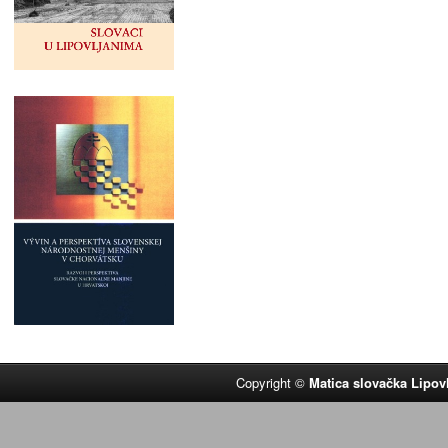
Copyright ©
Matica slovačka Lipov