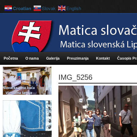
Croatian
Slovak
English
Početna
O nama
Galerija
Preuzimanja
Kontakt
Časopis P
IMG_5256