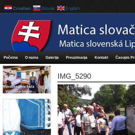
Croatian
Slovak
English
Početna
O nama
Galerija
Preuzimanja
Kontakt
Časopis P
IMG_5290