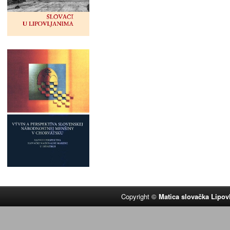
Copyright ©
Matica slovačka Lipov