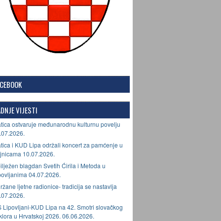
ACEBOOK
DNJE VIJESTI
tica ostvaruje međunarodnu kulturnu povelju
.07.2026.
tica i KUD Lipa održali koncert za pamćenje u
jnicama 10.07.2026.
ilježen blagdan Svetih Ćirila i Metoda u
povljanima 04.07.2026.
ržane ljetne radionice- tradicija se nastavlja
.07.2026.
 Lipovljani-KUD Lipa na 42. Smotri slovačkog
lklora u Hrvatskoj 2026. 06.06.2026.