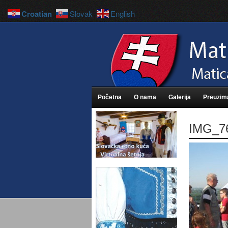
Croatian
Slovak
English
Početna
O nama
Galerija
Preuzim
IMG_7