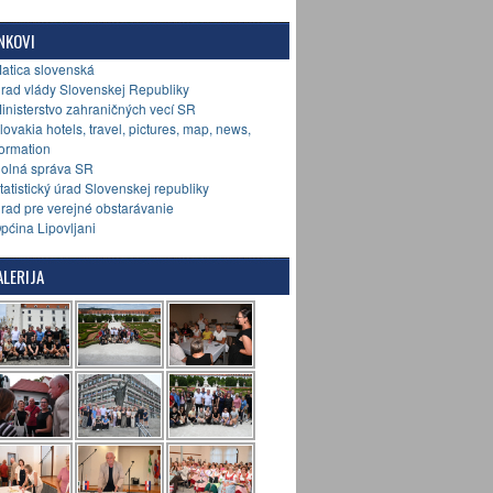
NKOVI
Matica slovenská
Úrad vlády Slovenskej Republiky
Ministerstvo zahraničných vecí SR
Slovakia hotels, travel, pictures, map, news,
formation
Colná správa SR
Štatistický úrad Slovenskej republiky
Úrad pre verejné obstarávanie
Općina Lipovljani
LERIJA