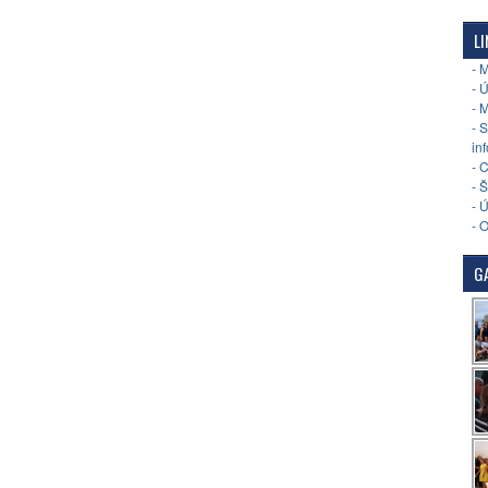
LI
- 
- 
- 
- 
in
- 
- 
- 
- 
GA