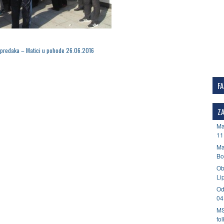
predaka – Matici u pohode 26.06.2016
F
ZA
Ma
11
Ma
Bo
Ob
Li
Od
04
MS
fo