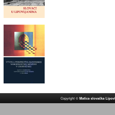
Copyright ©
Matica slovačka Lipov