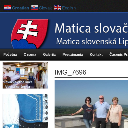
Croatian
Slovak
English
Početna
O nama
Galerija
Preuzimanja
Kontakt
Časopis P
IMG_7696