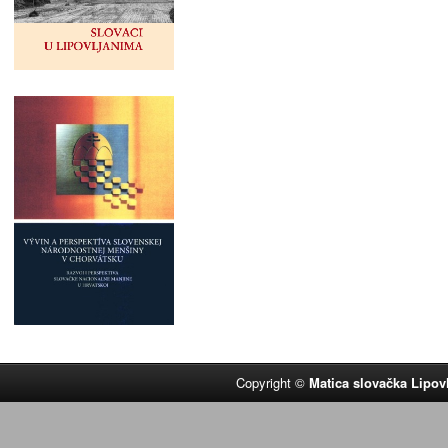
Copyright ©
Matica slovačka Lipov