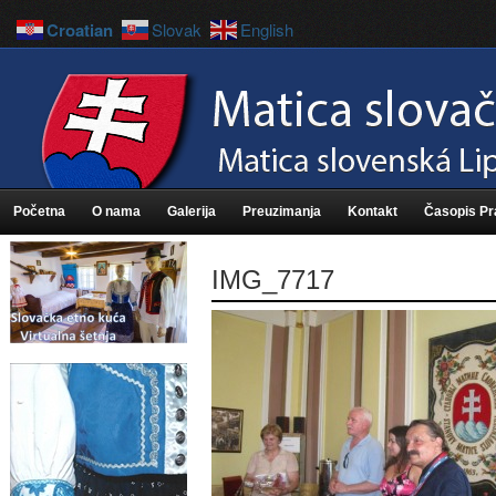
Croatian
Slovak
English
Početna
O nama
Galerija
Preuzimanja
Kontakt
Časopis P
IMG_7717