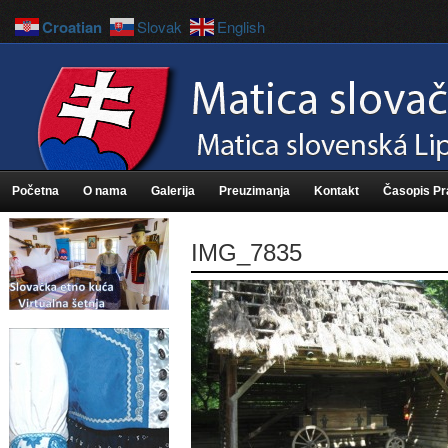
Croatian
Slovak
English
Početna
O nama
Galerija
Preuzimanja
Kontakt
Časopis P
IMG_7835