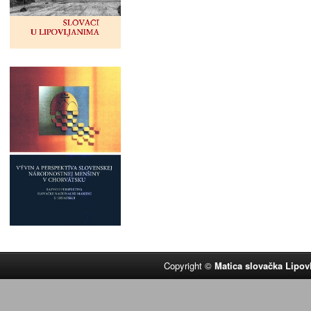
Copyright ©
Matica slovačka Lipov