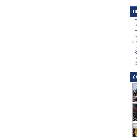
LI
- 
- 
- 
- 
in
- 
- 
- 
- 
GA