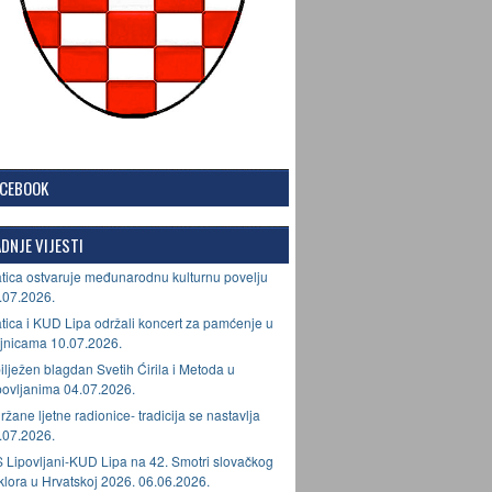
ACEBOOK
DNJE VIJESTI
tica ostvaruje međunarodnu kulturnu povelju
.07.2026.
tica i KUD Lipa održali koncert za pamćenje u
jnicama 10.07.2026.
ilježen blagdan Svetih Ćirila i Metoda u
povljanima 04.07.2026.
ržane ljetne radionice- tradicija se nastavlja
.07.2026.
 Lipovljani-KUD Lipa na 42. Smotri slovačkog
lklora u Hrvatskoj 2026. 06.06.2026.