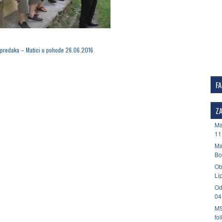
predaka – Matici u pohode 26.06.2016
F
ZA
Ma
11
Ma
Bo
Ob
Li
Od
04
MS
fo