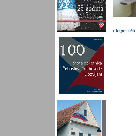
«
Tragom naših 