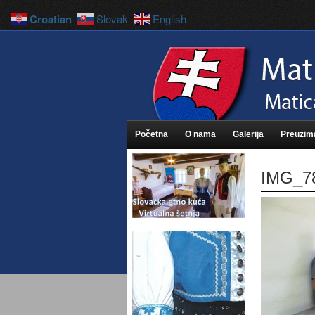
Croatian
Slovak
English
Početna
O nama
Galerija
Preuzim
IMG_7