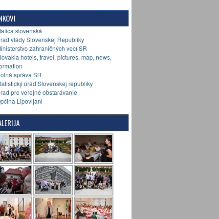
NKOVI
Matica slovenská
Úrad vlády Slovenskej Republiky
Ministerstvo zahraničných vecí SR
Slovakia hotels, travel, pictures, map, news,
formation
Colná správa SR
Štatistický úrad Slovenskej republiky
Úrad pre verejné obstarávanie
Općina Lipovljani
LERIJA