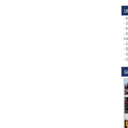
LI
- 
- 
- 
- 
in
- 
- 
- 
- 
GA