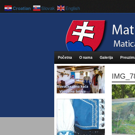
Croatian
Slovak
English
Početna
O nama
Galerija
Preuzim
IMG_7