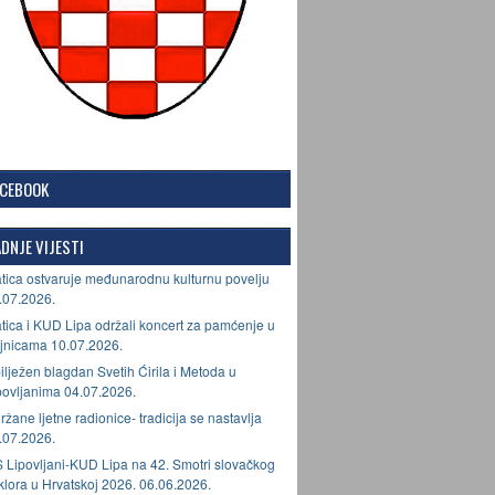
ACEBOOK
DNJE VIJESTI
tica ostvaruje međunarodnu kulturnu povelju
.07.2026.
tica i KUD Lipa održali koncert za pamćenje u
jnicama 10.07.2026.
ilježen blagdan Svetih Ćirila i Metoda u
povljanima 04.07.2026.
ržane ljetne radionice- tradicija se nastavlja
.07.2026.
 Lipovljani-KUD Lipa na 42. Smotri slovačkog
lklora u Hrvatskoj 2026. 06.06.2026.