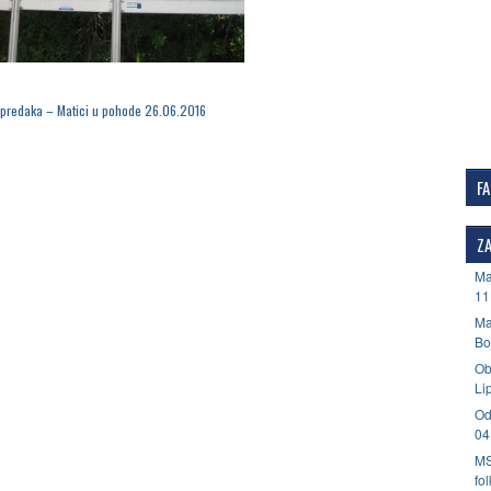
predaka – Matici u pohode 26.06.2016
F
ZA
Ma
11
Ma
Bo
Ob
Li
Od
04
MS
fo