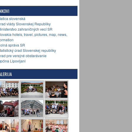
NKOVI
Matica slovenská
Úrad vlády Slovenskej Republiky
Ministerstvo zahraničných vecí SR
Slovakia hotels, travel, pictures, map, news,
formation
Colná správa SR
Štatistický úrad Slovenskej republiky
Úrad pre verejné obstarávanie
Općina Lipovljani
LERIJA