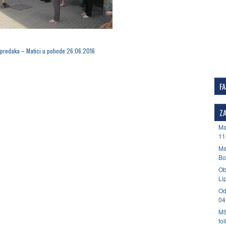
predaka – Matici u pohode 26.06.2016
F
ZA
Ma
11
Ma
Bo
Ob
Li
Od
04
MS
fo