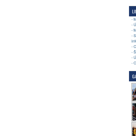
LI
- 
- 
- 
- 
in
- 
- 
- 
- 
GA