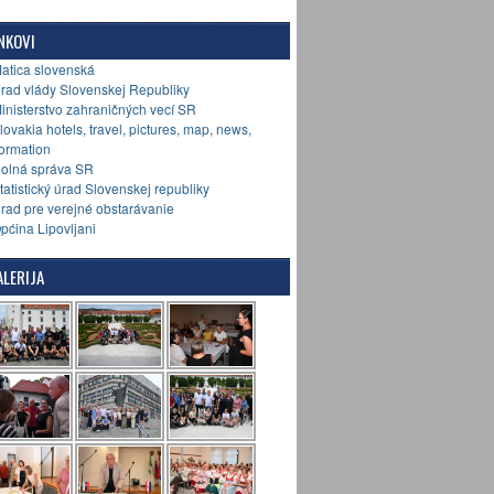
NKOVI
Matica slovenská
Úrad vlády Slovenskej Republiky
Ministerstvo zahraničných vecí SR
Slovakia hotels, travel, pictures, map, news,
formation
Colná správa SR
Štatistický úrad Slovenskej republiky
Úrad pre verejné obstarávanie
Općina Lipovljani
LERIJA