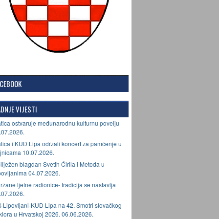
ACEBOOK
DNJE VIJESTI
tica ostvaruje međunarodnu kulturnu povelju
.07.2026.
tica i KUD Lipa održali koncert za pamćenje u
jnicama 10.07.2026.
ilježen blagdan Svetih Ćirila i Metoda u
povljanima 04.07.2026.
ržane ljetne radionice- tradicija se nastavlja
.07.2026.
 Lipovljani-KUD Lipa na 42. Smotri slovačkog
lklora u Hrvatskoj 2026. 06.06.2026.