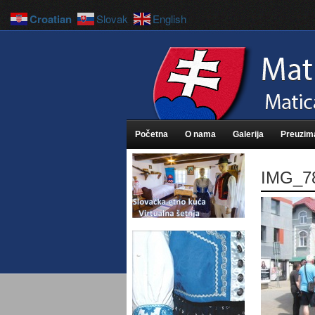
Croatian
Slovak
English
Početna
O nama
Galerija
Preuzim
IMG_7