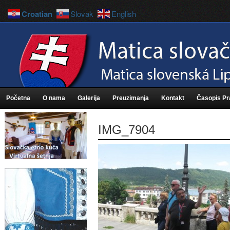
Croatian
Slovak
English
Početna
O nama
Galerija
Preuzimanja
Kontakt
Časopis P
IMG_7904