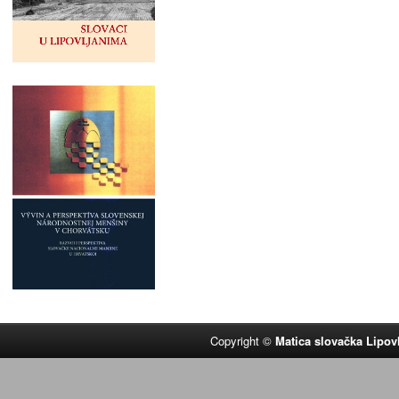
Copyright ©
Matica slovačka Lipov