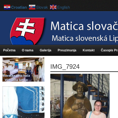
Croatian
Slovak
English
Početna
O nama
Galerija
Preuzimanja
Kontakt
Časopis P
IMG_7924