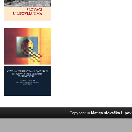
Copyright ©
Matica slovačka Lipov