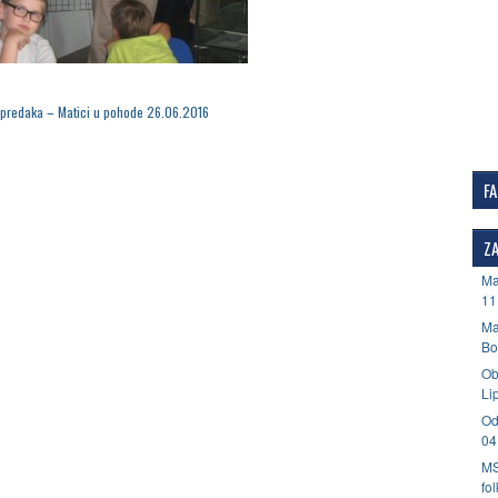
predaka – Matici u pohode 26.06.2016
F
ZA
Ma
11
Ma
Bo
Ob
Li
Od
04
MS
fo