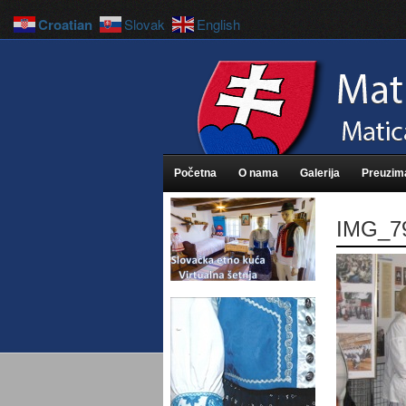
Croatian
Slovak
English
Početna
O nama
Galerija
Preuzim
IMG_7