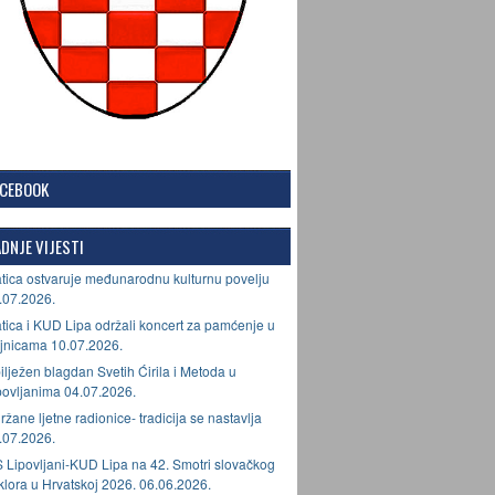
ACEBOOK
DNJE VIJESTI
tica ostvaruje međunarodnu kulturnu povelju
.07.2026.
tica i KUD Lipa održali koncert za pamćenje u
jnicama 10.07.2026.
ilježen blagdan Svetih Ćirila i Metoda u
povljanima 04.07.2026.
ržane ljetne radionice- tradicija se nastavlja
.07.2026.
 Lipovljani-KUD Lipa na 42. Smotri slovačkog
lklora u Hrvatskoj 2026. 06.06.2026.