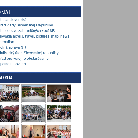
NKOVI
Matica slovenská
Úrad vlády Slovenskej Republiky
Ministerstvo zahraničných vecí SR
Slovakia hotels, travel, pictures, map, news,
formation
Colná správa SR
Štatistický úrad Slovenskej republiky
Úrad pre verejné obstarávanie
Općina Lipovljani
LERIJA