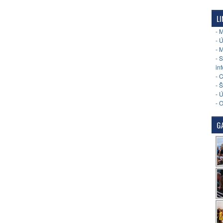
LI
- 
- 
- 
- 
in
- 
- 
- 
- 
GA