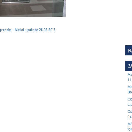
predaka – Matici u pohode 26.06.2016
F
ZA
Ma
11
Ma
Bo
Ob
Li
Od
04
MS
fo