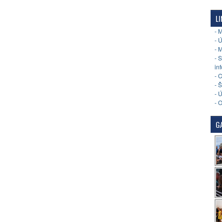
LI
- 
- 
- 
- 
in
- 
- 
- 
- 
GA