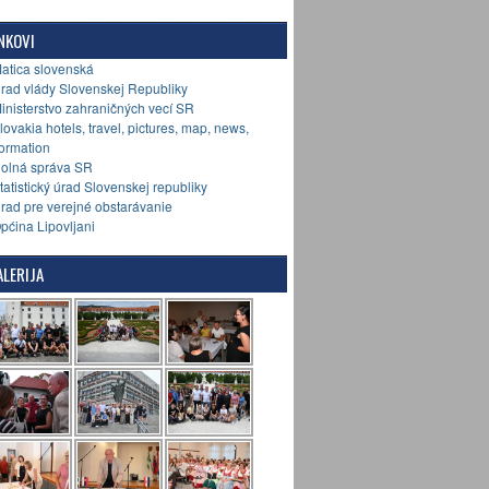
NKOVI
Matica slovenská
Úrad vlády Slovenskej Republiky
Ministerstvo zahraničných vecí SR
Slovakia hotels, travel, pictures, map, news,
formation
Colná správa SR
Štatistický úrad Slovenskej republiky
Úrad pre verejné obstarávanie
Općina Lipovljani
LERIJA