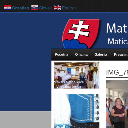
Croatian
Slovak
English
Početna
O nama
Galerija
Preuzim
IMG_7