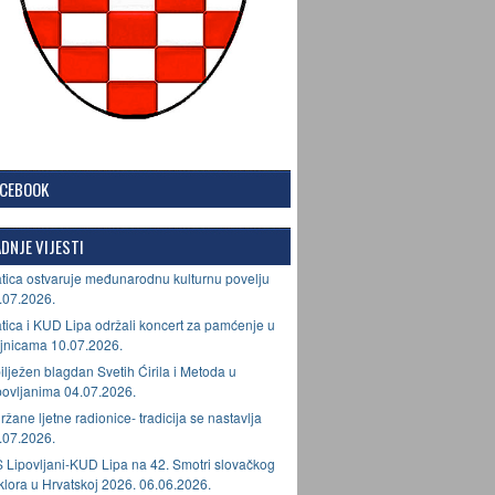
ACEBOOK
DNJE VIJESTI
tica ostvaruje međunarodnu kulturnu povelju
.07.2026.
tica i KUD Lipa održali koncert za pamćenje u
jnicama 10.07.2026.
ilježen blagdan Svetih Ćirila i Metoda u
povljanima 04.07.2026.
ržane ljetne radionice- tradicija se nastavlja
.07.2026.
 Lipovljani-KUD Lipa na 42. Smotri slovačkog
lklora u Hrvatskoj 2026. 06.06.2026.