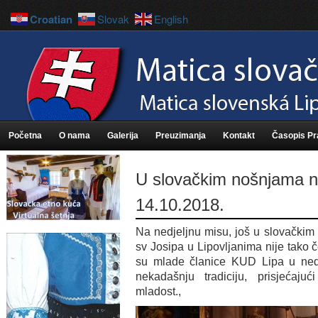
Croatian
Slovak
English
Početna
O nama
Galerija
Preuzimanja
Kontakt
Časopis P
U slovačkim nošnjama n
14.10.2018.
Na nedjeljnu misu, još u slovačkim 
sv Josipa u Lipovljanima nije tako č
su mlade članice KUD Lipa u nedje
nekadašnju tradiciju, prisjećaju
mladost.,