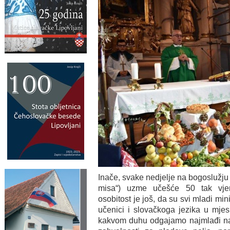
Inače, svake nedjelje na bogoslužju 
misa“) uzme učešće 50 tak vjer
osobitost je još, da su svi mladi min
učenici i slovačkoga jezika u mjes
kakvom duhu odgajamo najmlađi nara