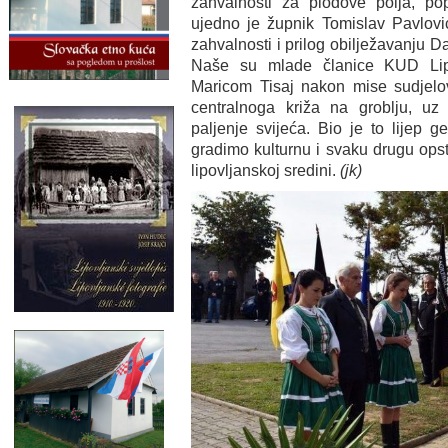
zahvalnosti za plodove polja, p
ujedno je župnik Tomislav Pavlov
zahvalnosti i prilog obilježavanju D
Naše su mlade članice KUD Lip
Maricom Tisaj nakon mise sudjelov
centralnoga križa na groblju, uz 
paljenje svijeća. Bio je to lijep g
gradimo kulturnu i svaku drugu opst
lipovljanskoj sredini.
(jk)