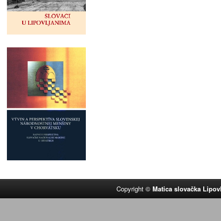
Copyright ©
Matica slovačka Lipov