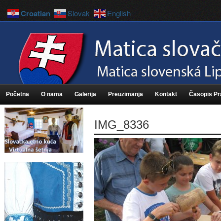
Croatian
Slovak
English
Početna
O nama
Galerija
Preuzimanja
Kontakt
Časopis P
IMG_8336